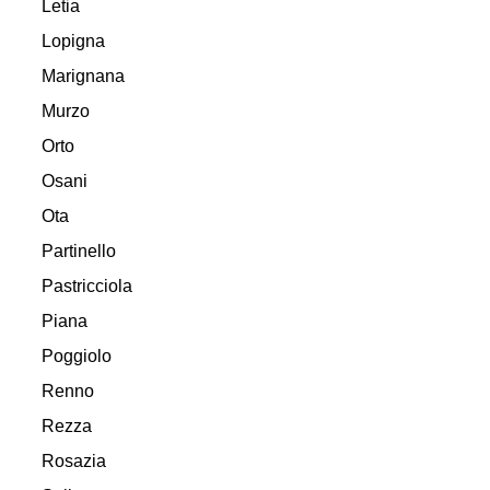
Letia
Lopigna
Marignana
Murzo
Orto
Osani
Ota
Partinello
Pastricciola
Piana
Poggiolo
Renno
Rezza
Rosazia