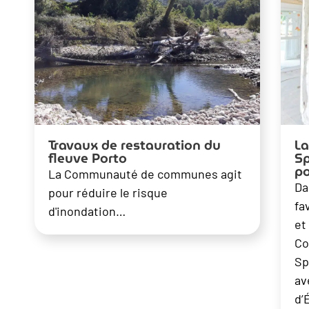
Travaux de restauration du
L
fleuve Porto
Sp
po
La Communauté de communes agit
Da
pour réduire le risque
fa
d'inondation…
et
Co
Sp
av
d’