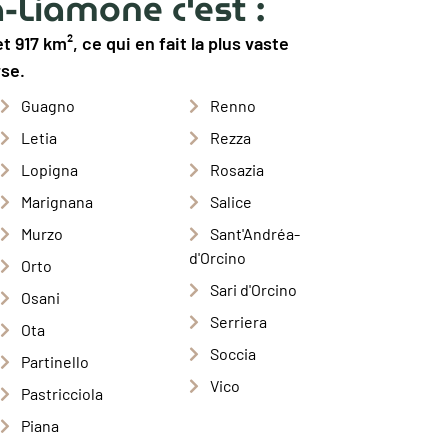
-Liamone c'est :
 917 km², ce qui en fait la plus vaste
se.
Guagno
Renno
Letia
Rezza
Lopigna
Rosazia
Marignana
Salice
Murzo
Sant'Andréa-
d'Orcino
Orto
Sari d'Orcino
Osani
Serriera
Ota
Soccia
Partinello
Vico
Pastricciola
Piana