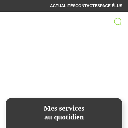
ACTUALITÉS
CONTACT
ESPACE ÉLUS
Bienvenue sur le site
de la Communauté de Communes
Spelunca-Liamone
Mes services
au quotidien