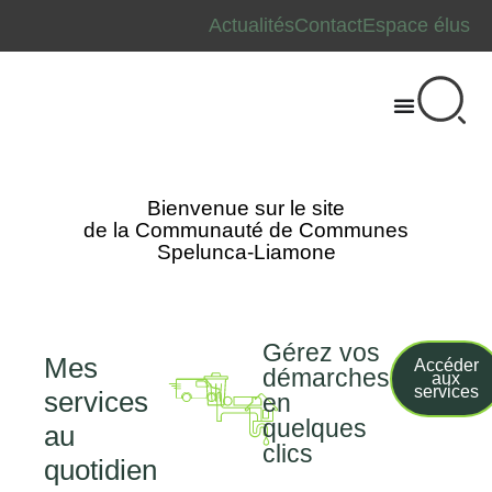
Actualités
Contact
Espace élus
Bienvenue sur le site
de la Communauté de Communes
Spelunca-Liamone
Gérez vos
Mes
Accéder
démarches
aux
Taxe
Traitement
Transport
Déchets
services
services
en
de
des
quelques
séjour
eaux
au
usées
clics
quotidien