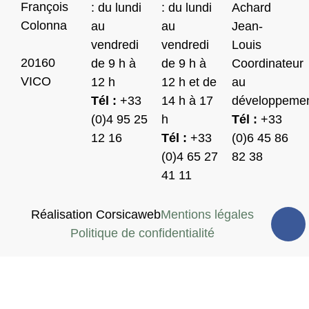
François
: du lundi
: du lundi
Achard
Colonna
au
au
Jean-
vendredi
vendredi
Louis
20160
de 9 h à
de 9 h à
Coordinateur
VICO
12 h
12 h et de
au
Tél :
+33
14 h à 17
développeme
(0)4 95 25
h
Tél :
+33
12 16
Tél :
+33
(0)6 45 86
(0)4 65 27
82 38
41 11
Réalisation Corsicaweb
Mentions légales
Politique de confidentialité