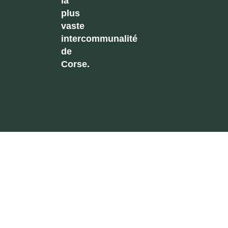
la
plus
vaste
intercommunalité
de
Corse.