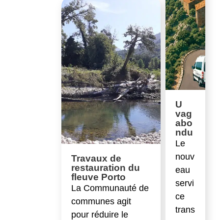
U
vag
abo
ndu
Le
nouv
Travaux de
restauration du
eau
fleuve Porto
servi
La Communauté de
ce
communes agit
trans
pour réduire le