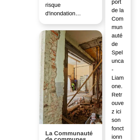
port
risque
de la
d'inondation…
Com
mun
auté
de
Spel
unca
-
Liam
one.
Retr
ouve
z ici
son
fonct
La Communauté
ionn
de communes