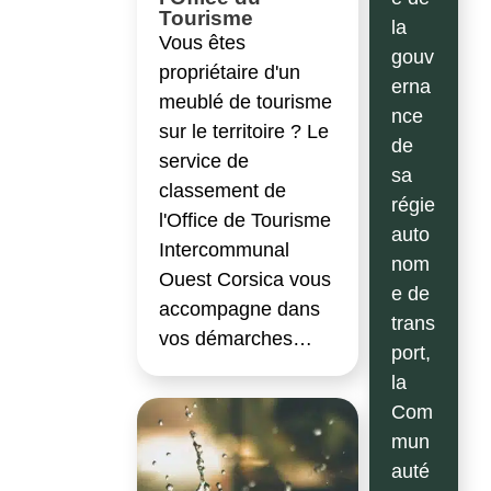
Tourisme
la
Vous êtes
gouv
propriétaire d'un
erna
meublé de tourisme
nce
sur le territoire ? Le
de
service de
sa
classement de
régie
l'Office de Tourisme
auto
Intercommunal
nom
Ouest Corsica vous
e de
accompagne dans
trans
vos démarches…
port,
la
Com
mun
auté