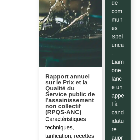
de
com
mun
es
Spel
unca
-
Liam
one
Rapport annuel
lanc
sur le Prix et la
e un
Qualité du
Service public de
appe
l’assainissement
l à
non collectif
(RPQS-ANC)
cand
Caractéristiques
idatu
techniques,
re
tarification, recettes
aupr