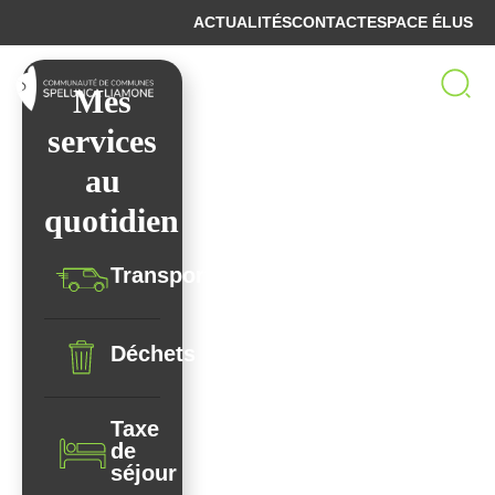
ACTUALITÉS
CONTACT
ESPACE ÉLUS
Bienvenue sur le site
Mes
de la Communauté
services
de Communes
au
Spelunca-Liamone
quotidien
Transport
Déchets
Taxe
de
séjour