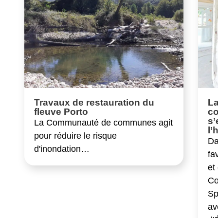
Travaux de restauration du
L
fleuve Porto
c
s’
La Communauté de communes agit
l’
pour réduire le risque
Da
d'inondation…
fa
et
Co
Sp
av