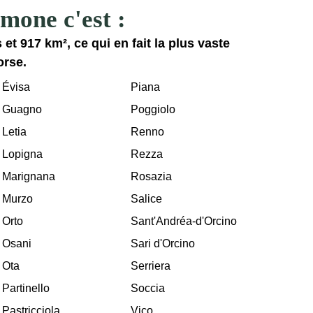
mone c'est :
et 917 km², ce qui en fait la plus vaste
orse.
Évisa
Piana
Guagno
Poggiolo
Letia
Renno
Lopigna
Rezza
Marignana
Rosazia
Murzo
Salice
Orto
Sant'Andréa-d'Orcino
Osani
Sari d'Orcino
Ota
Serriera
Partinello
Soccia
Pastricciola
Vico