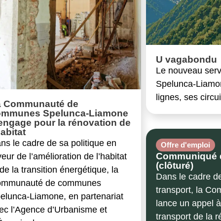
U vagabondu
Le nouveau serv
Spelunca-Liamon
lignes, ses circ
a Communauté de
ommunes Spelunca-Liamone
engage pour la rénovation de
habitat
ns le cadre de sa politique en
Offre d'emploi
Communiqué de
veur de l’amélioration de l’habitat
(clôturé)
 de la transition énergétique, la
Dans le cadre d
mmunauté de communes
transport, la 
elunca-Liamone, en partenariat
lance un appel 
ec l’Agence d’Urbanisme et
transport de la 