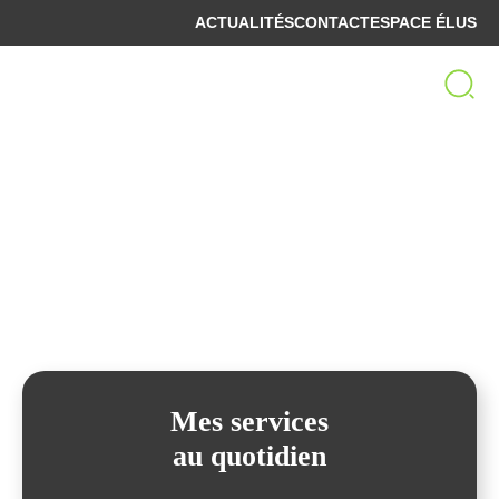
ACTUALITÉS
CONTACT
ESPACE ÉLUS
Bienvenue sur le site
de la Communauté de Communes
Spelunca-Liamone
Mes services
au quotidien