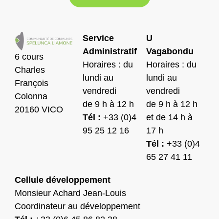
Service
U
Administratif
Vagabondu
6 cours
Horaires : du
Horaires : du
Charles
lundi au
lundi au
François
vendredi
vendredi
Colonna
de 9 h à 12 h
de 9 h à 12 h
20160 VICO
Tél :
+33 (0)4
et de 14 h à
95 25 12 16
17 h
Tél :
+33 (0)4
65 27 41 11
Cellule développement
Monsieur Achard Jean-Louis
Coordinateur au développement