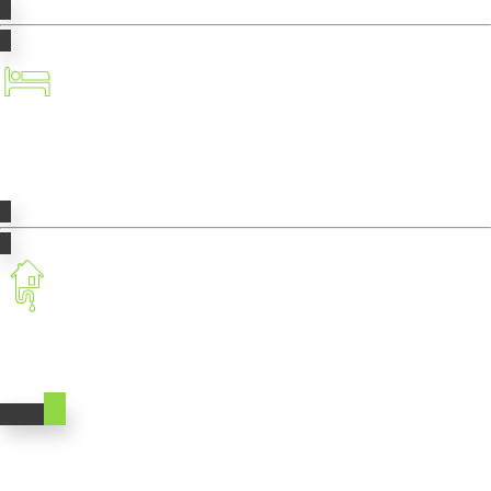
Taxe de séjour
Traitement des eaux usées
Gérez vos démarches
en quelques clics