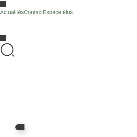
Actualités
Contact
Espace élus
Bienvenue sur le site
de la Communauté de
Communes
Spelunca-Liamone