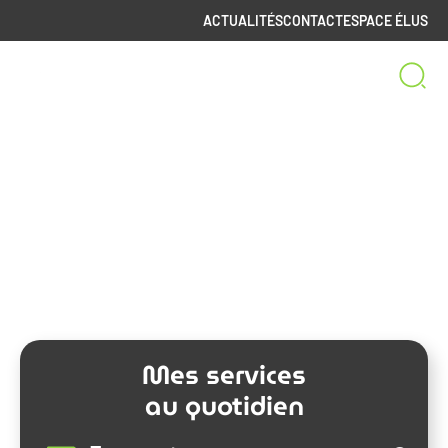
ACTUALITÉS
CONTACT
ESPACE ÉLUS
Bienvenue sur le site
de la Communauté de Communes
Spelunca-Liamone
Mes services
au quotidien