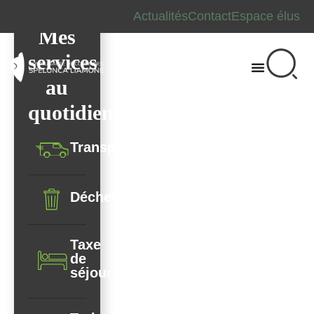
Actualités
Contact
Espace élus
Mes
Bienvenue sur le
services
site
au
de la
quotidien
Communauté de
Communes
Transport
Spelunca-
Liamone
Déchets
Taxe
de
séjour