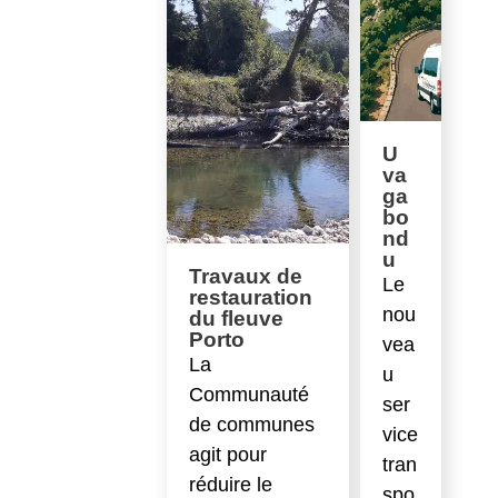
U
va
ga
bo
nd
u
Travaux de
Le
restauration
nou
du fleuve
Porto
vea
La
u
Communauté
ser
de communes
vice
agit pour
tran
réduire le
spo