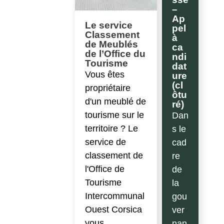
–
Ap
Le service
pel
Classement
à
de Meublés
ca
de l’Office du
ndi
Tourisme
dat
Vous êtes
ure
(cl
propriétaire
ôtu
d'un meublé de
ré)
tourisme sur le
Dan
territoire ? Le
s le
service de
cad
classement de
re
l'Office de
de
Tourisme
la
Intercommunal
gou
Ouest Corsica
ver
vous
nan