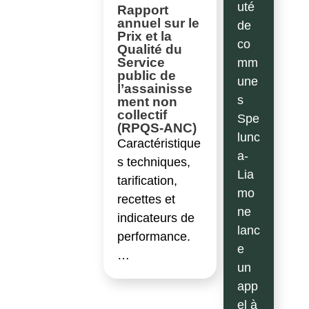
uté
Rapport
annuel sur le
de
Prix et la
co
Qualité du
Service
mm
public de
une
l’assainisse
s
ment non
collectif
Spe
(RPQS-ANC)
lunc
Caractéristique
a-
s techniques,
Lia
tarification,
mo
recettes et
ne
indicateurs de
lanc
performance.
e
…
un
app
el à