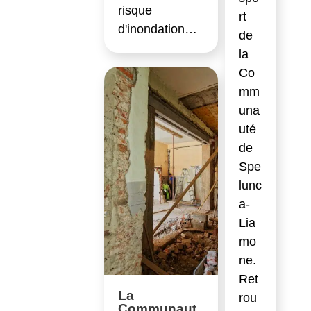
risque
rt
d'inondation…
de
la
Co
mm
una
uté
de
Spe
lunc
a-
Lia
mo
ne.
Ret
La
rou
Communaut