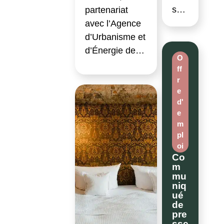
s…
partenariat
avec l’Agence
d’Urbanisme et
d’Énergie de…
O
ff
r
e
d'
e
m
pl
oi
Co
m
mu
niq
ué
de
pre
sse