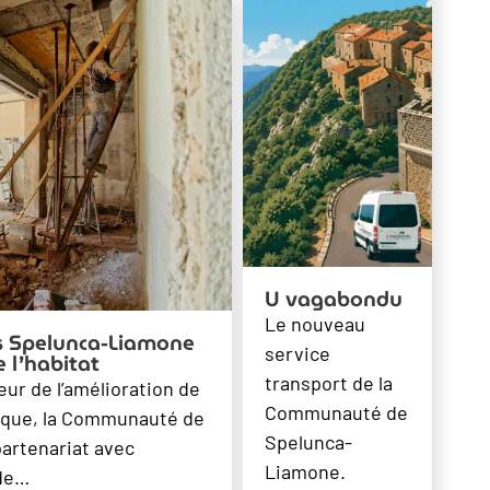
U vagabondu
Le nouveau
 Spelunca-Liamone
service
 l’habitat
transport de la
eur de l’amélioration de
Communauté de
étique, la Communauté de
Spelunca-
rtenariat avec
Liamone.
 de…