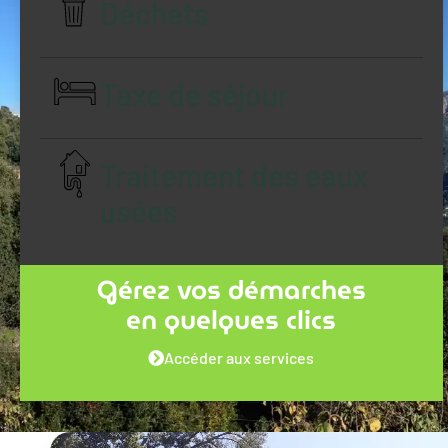
Déchets
Taxe de séjour
Traitement des eaux
usées
Gérez vos démarches
en quelques clics
Accéder aux services