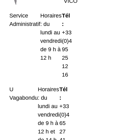
VICO
Service
Horaires
Tél
Administratif
: du
:
lundi au
+33
vendredi
(0)4
de 9 h à
95
12 h
25
12
16
U
Horaires
Tél
Vagabondu
: du
:
lundi au
+33
vendredi
(0)4
de 9 h à
65
12 h et
27