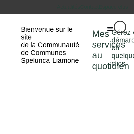
Actualités
Contact
Espace élus
Bienvenue sur le
Gérez 
Mes
site
démar
services
de la Communauté
en
de Communes
au
quelqu
Spelunca-Liamone
clics
quotidien