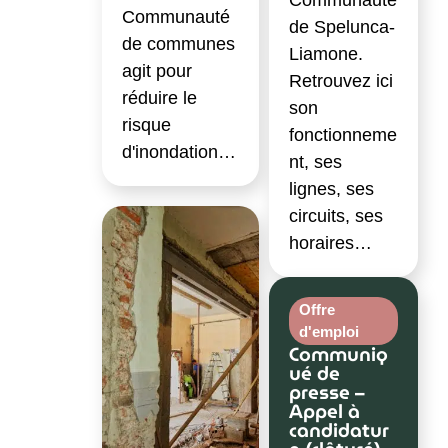
Communauté
Communauté
de Spelunca-
de communes
Liamone.
agit pour
Retrouvez ici
réduire le
son
risque
fonctionneme
d'inondation…
nt, ses
lignes, ses
circuits, ses
horaires…
Offre
d'emploi
Communiq
ué de
presse –
Appel à
candidatur