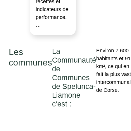
recettes et
indicateurs de
performance.
…
Les
La
Environ 7 600
habitants et 9
Communauté
communes
km², ce qui en
de
fait la plus vas
Communes
intercommunal
de Spelunca-
de Corse.
Liamone
c'est :