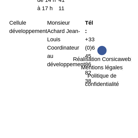
de 14 h
41
à 17 h
11
Cellule
Monsieur
Tél
développement
Achard Jean-
:
Louis
+33
Coordinateur
(0)6
au
45
Réalisation Corsicaweb
développement
86
Mentions légales
82
Politique de
38
confidentialité