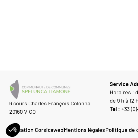
Service Adm
Horaires : 
de 9 h à 12 
6 cours Charles François Colonna
Tél :
+33 (0)
20160 VICO
Réalisation Corsicaweb
Mentions légales
Politique de 