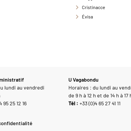
Cristinacce
Évisa
inistratif
U Vagabondu
du lundi au vendredi
Horaires : du lundi au vend
h
de 9 h à 12 h et de 14 h à 17 
4 95 25 12 16
Tél :
+33 (0)4 65 27 41 11
confidentialité