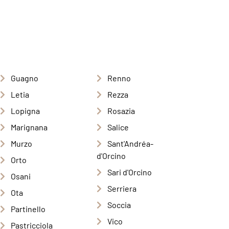
Guagno
Renno
Letia
Rezza
Lopigna
Rosazia
Marignana
Salice
Murzo
Sant'Andréa-
d'Orcino
Orto
Sari d'Orcino
Osani
Serriera
Ota
Soccia
Partinello
Vico
Pastricciola