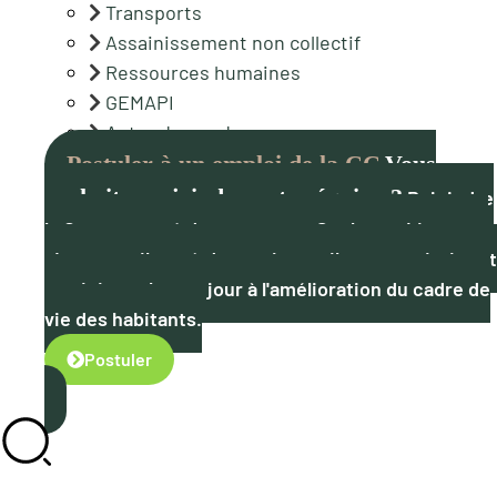
Transports
Assainissement non collectif
Ressources humaines
GEMAPI
Autre demande
Postuler à un emploi de la CC
Vous
souhaitez rejoindre notre équipe ?
Rejoindre
la Communauté de communes Spelunca-Liamone,
c'est contribuer à des projets utiles au territoire et
participer chaque jour à l'amélioration du cadre de
vie des habitants.
Postuler