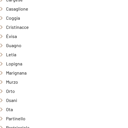
Casaglione
Coggia
Cristinacce
Évisa
Guagno
Letia
Lopigna
Marignana
Murzo
Orto
Osani
Ota
Partinello
Pastricciola