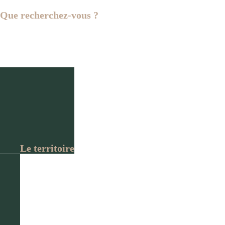
Que recherchez-vous ?
Trouvez rapidement
l'information dont vous avez
besoin
Le territoire
Les communes
La CC Spelunca-Liamon c'est environ 7 600 habitants et
917 km², ce qui en fait la plus vaste intercommunalité de
Corse.