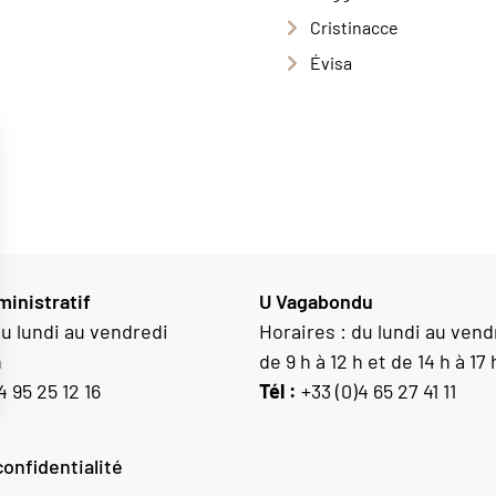
Cristinacce
Évisa
inistratif
U Vagabondu
du lundi au vendredi
Horaires : du lundi au vend
h
de 9 h à 12 h et de 14 h à 17 
4 95 25 12 16
Tél :
+33 (0)4 65 27 41 11
confidentialité