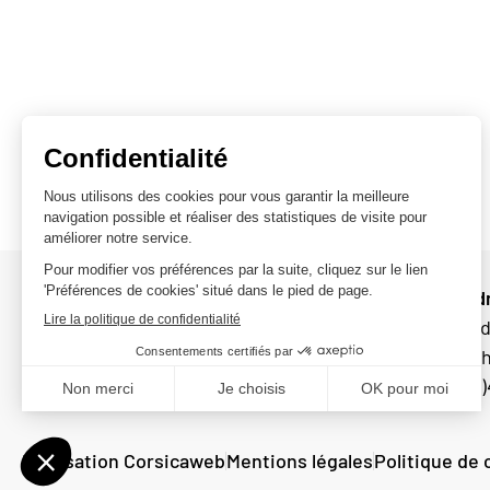
Service Adm
Horaires : 
de 9 h à 12 
6 cours Charles François Colonna
Tél :
+33 (0)
20160 VICO
Réalisation Corsicaweb
Mentions légales
Politique de 