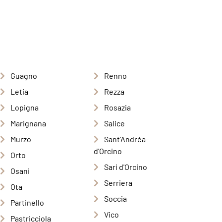
Guagno
Renno
Letia
Rezza
Lopigna
Rosazia
Marignana
Salice
Murzo
Sant'Andréa-
d'Orcino
Orto
Sari d'Orcino
Osani
Serriera
Ota
Soccia
Partinello
Vico
Pastricciola