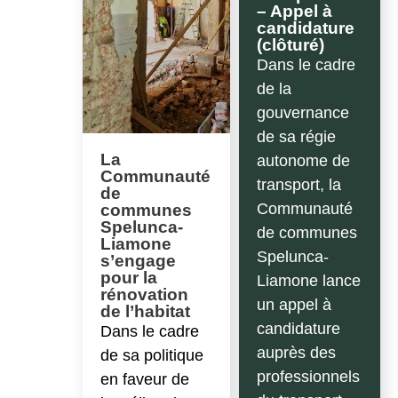
– Appel à
candidature
(clôturé)
Dans le cadre
de la
gouvernance
de sa régie
La
autonome de
Communauté
transport, la
de
Communauté
communes
Spelunca-
de communes
Liamone
Spelunca-
s’engage
pour la
Liamone lance
rénovation
un appel à
de l’habitat
candidature
Dans le cadre
auprès des
de sa politique
professionnels
en faveur de