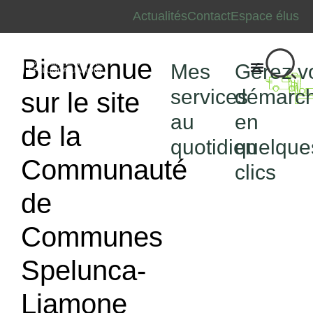
Actualités
Contact
Espace élus
Bienvenue
Mes
Gérez v
T
services
démarc
sur le site
au
en
de la
quotidien
quelque
Communauté
clics
de
Communes
Spelunca-
Liamone