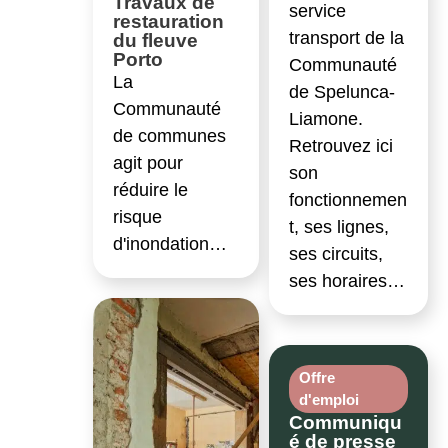
Travaux de
service
restauration
transport de la
du fleuve
Porto
Communauté
La
de Spelunca-
Communauté
Liamone.
de communes
Retrouvez ici
agit pour
son
réduire le
fonctionnemen
risque
t, ses lignes,
d'inondation…
ses circuits,
ses horaires…
Offre
d'emploi
Communiqu
é de presse