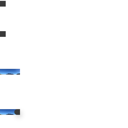
ACTUALITÉS
CONTACT
ESPACE ÉLUS
LA COMMUNAUTÉ DE COMMUNES
VIE QUOTIDI
Bienvenue sur le site
de la Communauté de Communes
Spelunca-Liamone