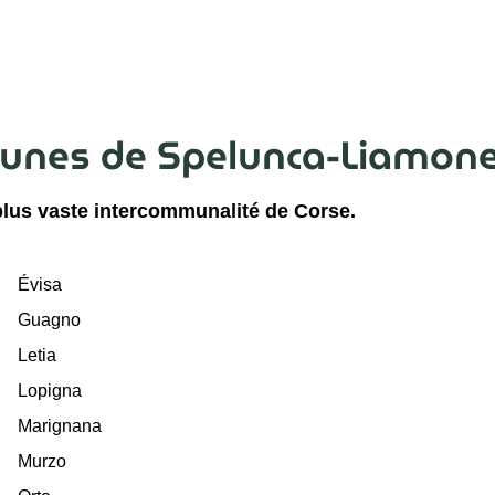
es de Spelunca-Liamone c
a plus vaste intercommunalité de Corse.
Évisa
Guagno
Letia
Lopigna
Marignana
Murzo