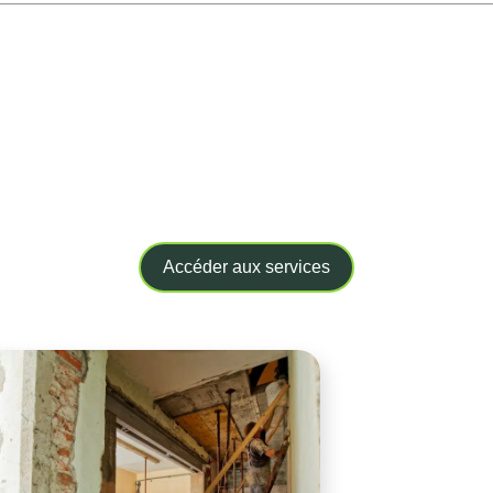
Gérez vos démarches
en quelques clics
Accéder aux services