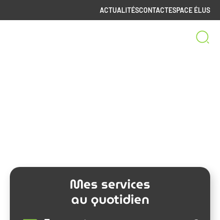
ACTUALITÉS
CONTACT
ESPACE ÉLUS
Bienvenue sur le site
de la Communauté de Communes
Spelunca-Liamone
Mes services
au quotidien