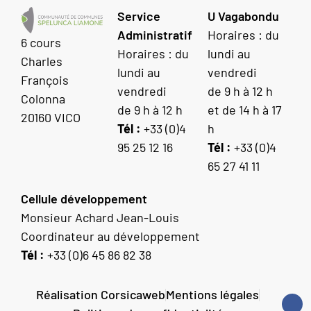
Service
U Vagabondu
Administratif
Horaires : du
6 cours
Horaires : du
lundi au
Charles
lundi au
vendredi
François
vendredi
de 9 h à 12 h
Colonna
de 9 h à 12 h
et de 14 h à 17
20160 VICO
Tél :
+33 (0)4
h
95 25 12 16
Tél :
+33 (0)4
65 27 41 11
Cellule développement
Monsieur Achard Jean-Louis
Coordinateur au développement
Tél :
+33 (0)6 45 86 82 38
Réalisation Corsicaweb
Mentions légales