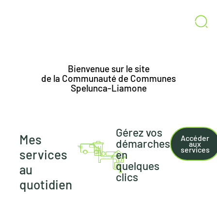
ACTUALITÉS
CONTACT
ESPACE ÉLUS
Bienvenue sur le site
de la Communauté de Communes
Spelunca-Liamone
Gérez vos
Mes
Accéder
démarches
aux
Taxe
Traitement
Transport
Déchets
services
services
en
de
des
quelques
séjour
eaux
au
usées
clics
quotidien