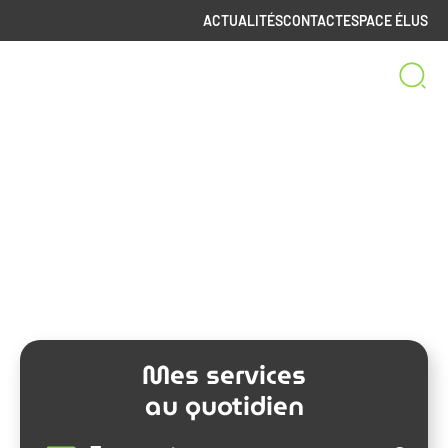
ACTUALITÉS
CONTACT
ESPACE ÉLUS
Bienvenue sur le site
de la Communauté de Communes
Spelunca-Liamone
Mes services
au quotidien