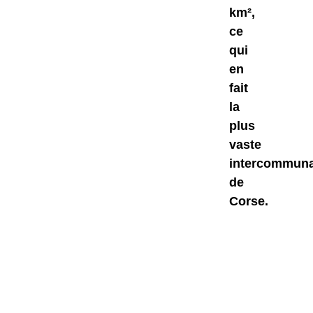
km²,
ce
qui
en
fait
la
plus
vaste
intercommuna
de
Corse.
Ambiegna
Arbori