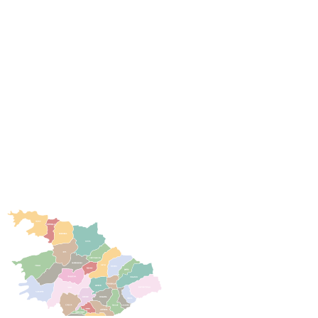
Arro
Azzana
Balogna
Calcatoggio
Cannelle
Cargèse
Casaglione
Coggia