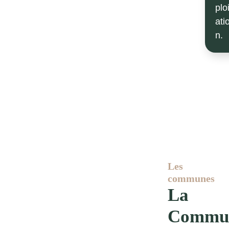
ploi
ati
n.
Les
communes
La
Commu