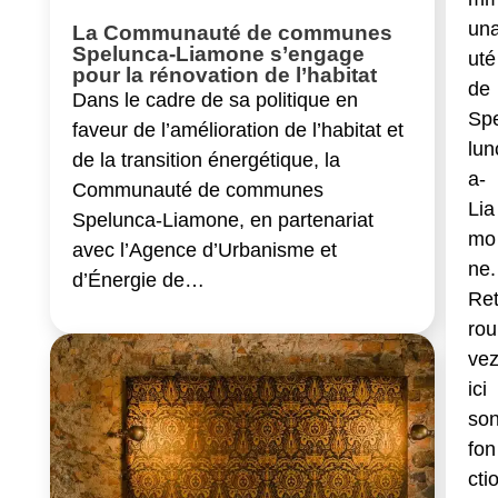
un
La Communauté de communes
Spelunca-Liamone s’engage
uté
pour la rénovation de l’habitat
de
Dans le cadre de sa politique en
Sp
faveur de l’amélioration de l’habitat et
lun
de la transition énergétique, la
a-
Communauté de communes
Lia
Spelunca-Liamone, en partenariat
mo
avec l’Agence d’Urbanisme et
ne.
d’Énergie de…
Re
rou
ve
ici
so
fon
cti