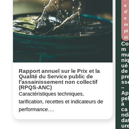
e
d'
e
m
pl
oi
Co
m
m
ni
ué
de
Rapport annuel sur le Prix et la
pr
Qualité du Service public de
ss
l’assainissement non collectif
–
(RPQS-ANC)
Ap
Caractéristiques techniques,
pe
tarification, recettes et indicateurs de
à
ca
performance.…
nd
da
ur