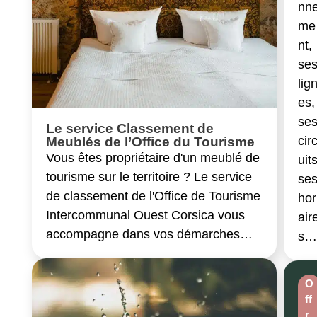
nn
me
nt,
se
lig
es,
se
Le service Classement de
cir
Meublés de l’Office du Tourisme
Vous êtes propriétaire d'un meublé de
uits
tourisme sur le territoire ? Le service
se
de classement de l'Office de Tourisme
hor
Intercommunal Ouest Corsica vous
air
accompagne dans vos démarches…
s
O
ff
r