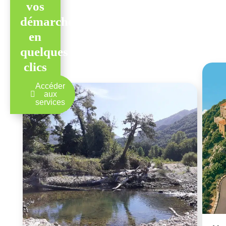
vos
démarches
en
quelques
clics
Accéder
aux
services