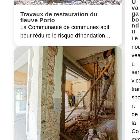
U
va
ga
Travaux de restauration du
bo
fleuve Porto
nd
La Communauté de communes agit
u
pour réduire le risque d'inondation…
Le
no
ve
u
ser
vic
tra
sp
rt
de
la
Co
m