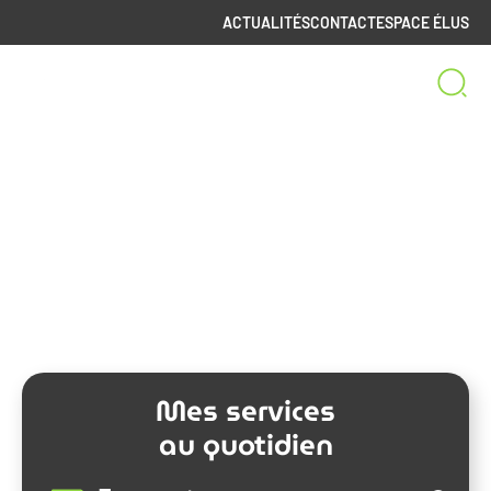
ACTUALITÉS
CONTACT
ESPACE ÉLUS
Bienvenue sur le site
de la Communauté de Communes
Spelunca-Liamone
Mes services
au quotidien