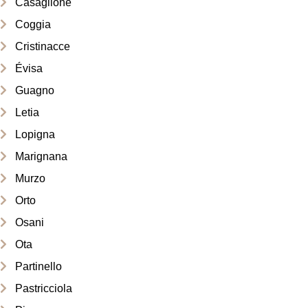
Casaglione
Coggia
Cristinacce
Évisa
Guagno
Letia
Lopigna
Marignana
Murzo
Orto
Osani
Ota
Partinello
Pastricciola