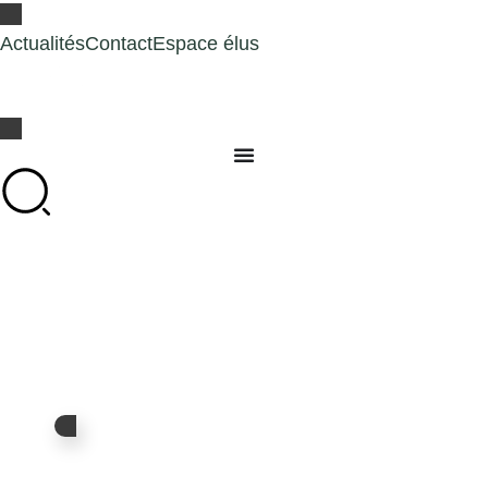
Actualités
Contact
Espace élus
Bienvenue sur le site
de la Communauté de Communes
Spelunca-Liamone
Mes services