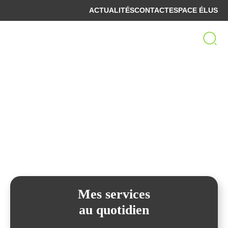
ACTUALITÉS
CONTACT
ESPACE ÉLUS
Bienvenue sur le site
de la Communauté de Communes
Spelunca-Liamone
Mes services
au quotidien