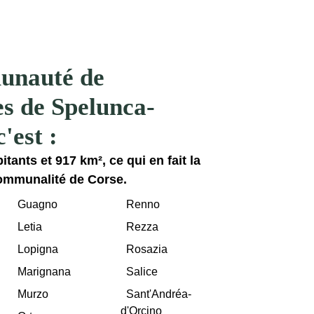
unauté de
 de Spelunca-
'est :
tants et 917 km², ce qui en fait la
communalité de Corse.
Guagno
Renno
Letia
Rezza
Lopigna
Rosazia
Marignana
Salice
Murzo
Sant'Andréa-
d'Orcino