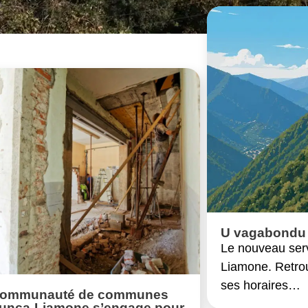
U vagabondu
Le nouveau ser
Liamone. Retrou
ses horaires…
Communauté de communes
unca-Liamone s’engage pour