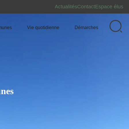
Actualités
Contact
Espace élus
munes
Vie quotidienne
Démarches
nes