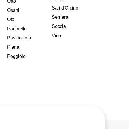
Orto
Sari d'Orcino
Osani
Serriera
Ota
Soccia
Partinello
Vico
Pastricciola
Piana
Poggiolo