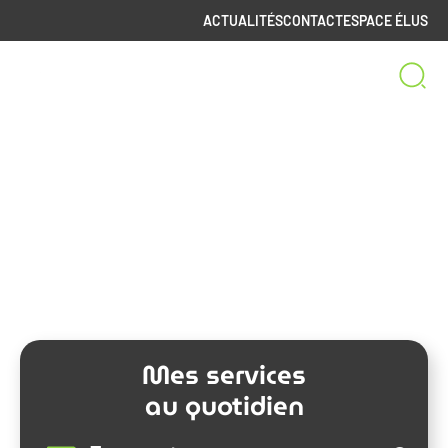
ACTUALITÉS
CONTACT
ESPACE ÉLUS
Bienvenue sur le site
de la Communauté de Communes
Spelunca-Liamone
Mes services
au quotidien