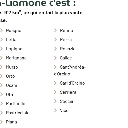
-Liamone c'est :
 917 km², ce qui en fait la plus vaste
se.
Guagno
Renno
Letia
Rezza
Lopigna
Rosazia
Marignana
Salice
Murzo
Sant'Andréa-
d'Orcino
Orto
Sari d'Orcino
Osani
Serriera
Ota
Soccia
Partinello
Vico
Pastricciola
Piana