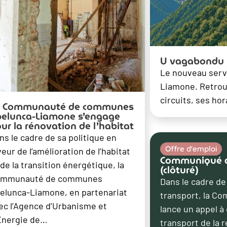
U vagabondu
Le nouveau serv
Liamone. Retrouv
circuits, ses ho
a Communauté de communes
elunca-Liamone s’engage
ur la rénovation de l’habitat
ns le cadre de sa politique en
Offre d'emploi
veur de l’amélioration de l’habitat
Communiqué de
 de la transition énergétique, la
(clôturé)
mmunauté de communes
Dans le cadre d
elunca-Liamone, en partenariat
transport, la 
ec l’Agence d’Urbanisme et
lance un appel à
Énergie de…
transport de la 