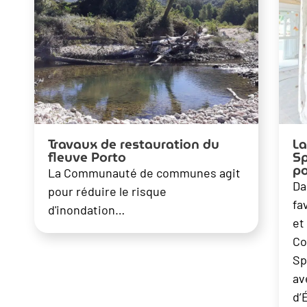
Travaux de restauration du
L
fleuve Porto
Sp
po
La Communauté de communes agit
Da
pour réduire le risque
fa
d'inondation…
et
Co
Sp
av
d’