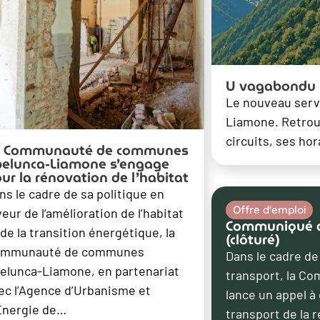
U vagabondu
Le nouveau serv
Liamone. Retrouv
circuits, ses ho
a Communauté de communes
elunca-Liamone s’engage
ur la rénovation de l’habitat
ns le cadre de sa politique en
Offre d'emploi
veur de l’amélioration de l’habitat
Communiqué de
 de la transition énergétique, la
(clôturé)
mmunauté de communes
Dans le cadre d
elunca-Liamone, en partenariat
transport, la 
ec l’Agence d’Urbanisme et
lance un appel à
Énergie de…
transport de la 