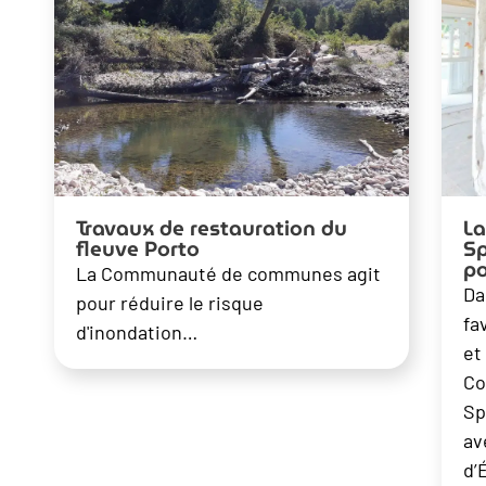
Travaux de restauration du
L
fleuve Porto
Sp
po
La Communauté de communes agit
Da
pour réduire le risque
fa
d'inondation…
et
Co
Sp
av
d’