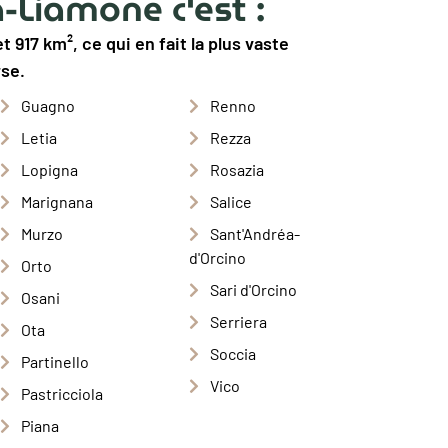
-Liamone c'est :
 917 km², ce qui en fait la plus vaste
se.
Guagno
Renno
Letia
Rezza
Lopigna
Rosazia
Marignana
Salice
Murzo
Sant'Andréa-
d'Orcino
Orto
Sari d'Orcino
Osani
Serriera
Ota
Soccia
Partinello
Vico
Pastricciola
Piana