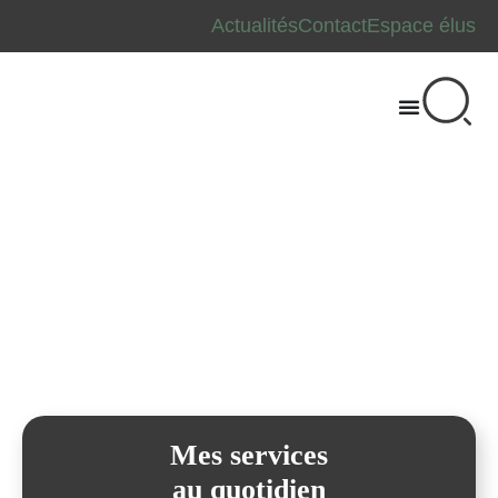
Actualités
Contact
Espace élus
Bienvenue sur le site
de la Communauté de Communes
Spelunca-Liamone
Mes services
au quotidien