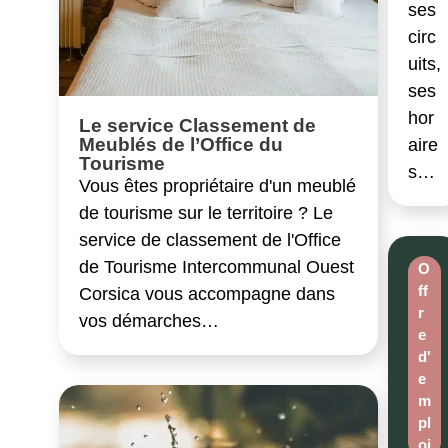
ses
circ
uits,
ses
hor
Le service Classement de
Meublés de l’Office du
aire
Tourisme
s…
Vous êtes propriétaire d'un meublé
de tourisme sur le territoire ? Le
service de classement de l'Office
de Tourisme Intercommunal Ouest
O
ff
Corsica vous accompagne dans
r
vos démarches…
e
d'
e
m
pl
oi