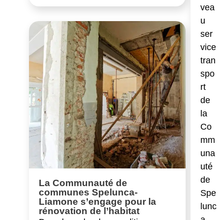
vea
u
ser
vice
tran
spo
rt
de
la
Co
mm
una
uté
de
La Communauté de
communes Spelunca-
Spe
Liamone s’engage pour la
lunc
rénovation de l’habitat
a-