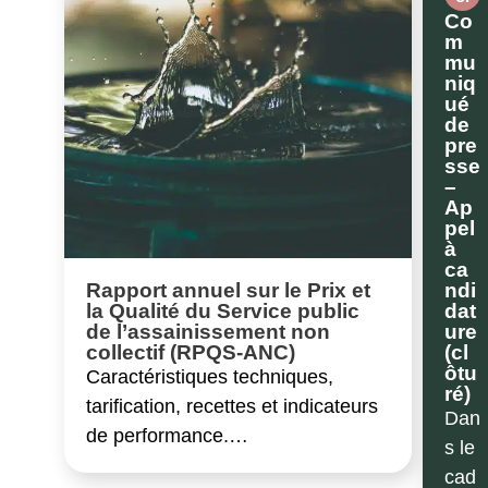
Co
m
mu
niq
ué
de
pre
sse
–
Ap
pel
à
ca
ndi
Rapport annuel sur le Prix et
dat
la Qualité du Service public
ure
de l’assainissement non
(cl
collectif (RPQS-ANC)
ôtu
Caractéristiques techniques,
ré)
tarification, recettes et indicateurs
Dan
de performance.…
s le
cad