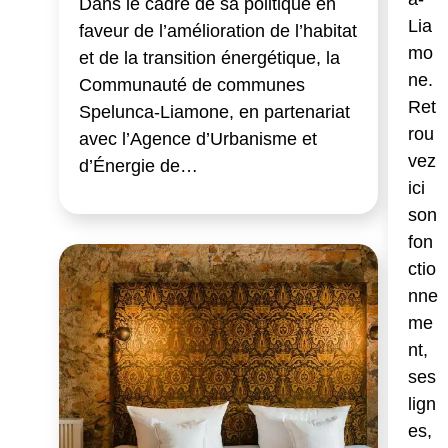
Dans le cadre de sa politique en
Lia
faveur de l’amélioration de l’habitat
mo
et de la transition énergétique, la
ne.
Communauté de communes
Ret
Spelunca-Liamone, en partenariat
rou
avec l’Agence d’Urbanisme et
vez
d’Énergie de…
ici
son
fon
ctio
nne
me
nt,
ses
lign
es,