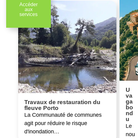
Accéder
aux
services
U
va
ga
Travaux de restauration du
bo
fleuve Porto
nd
La Communauté de communes
u
agit pour réduire le risque
Le
d'inondation…
nou