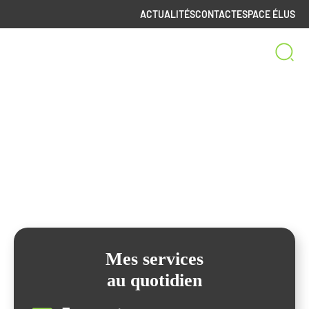
ACTUALITÉS
CONTACT
ESPACE ÉLUS
Bienvenue sur le site
de la Communauté de Communes
Spelunca-Liamone
Mes services
au quotidien