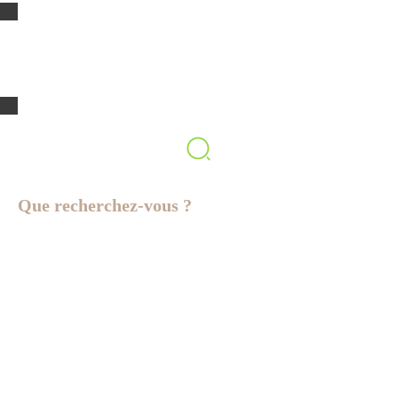
ACTUALITÉS
CONTACT
ESPACE ÉLUS
Que recherchez-vous ?
Trouvez rapidement
l'information dont vous
avez besoin