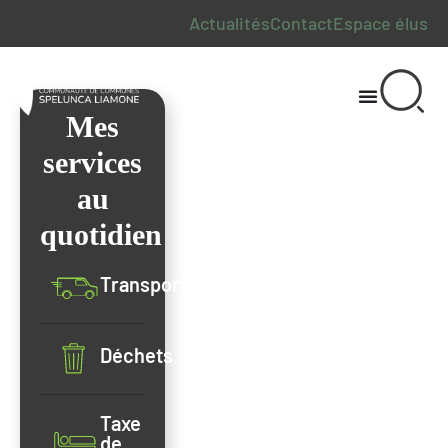
Actualités
Contact
Espace élus
Bienvenue sur le site
Mes
de la Communauté
services
de Communes
au
Spelunca-Liamone
quotidien
Transport
Déchets
Taxe
de