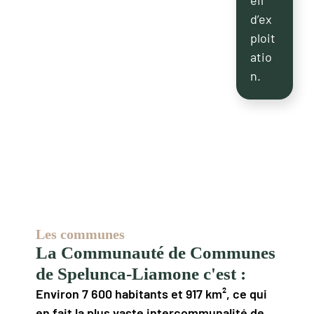
eil
d’ex
ploit
atio
n.
Les communes
La Communauté de Communes
de Spelunca-Liamone c'est :
Environ 7 600 habitants et 917 km², ce qui
en fait la plus vaste intercommunalité de