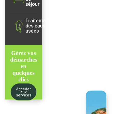
séjour
Traitement
des eaux
usées
Gérez vos
démarches
en
quelques
clics
Accéder
aux
services