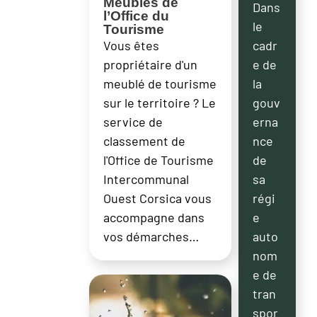
Meublés de
Dans
l’Office du
le
Tourisme
cadr
Vous êtes
e de
propriétaire d'un
la
meublé de tourisme
gouv
sur le territoire ? Le
erna
service de
nce
classement de
de
l'Office de Tourisme
sa
Intercommunal
régi
Ouest Corsica vous
e
accompagne dans
auto
vos démarches…
nom
e de
tran
spor