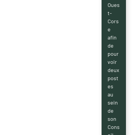
Oues
t-
Cors
e
afin
de
pour
voir
deux
post
es
au
sein
de
son
Cons