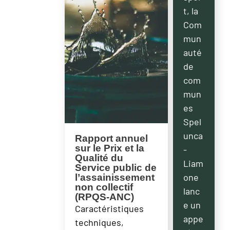
t, la
Com
mun
auté
de
com
mun
es
Spel
unca
Rapport annuel
sur le Prix et la
-
Qualité du
Liam
Service public de
one
l’assainissement
non collectif
lanc
(RPQS-ANC)
e un
Caractéristiques
appe
techniques,