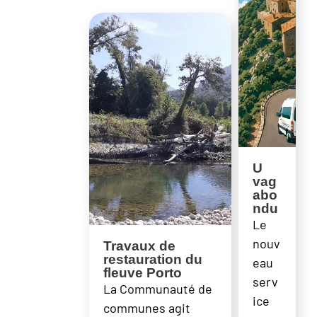
U
vag
abo
ndu
Le
nouv
Travaux de
restauration du
eau
fleuve Porto
serv
La Communauté de
ice
communes agit