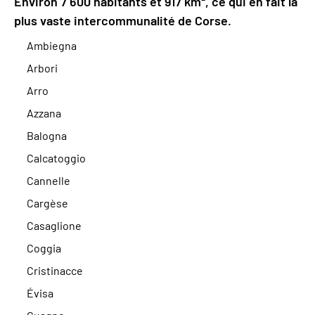
Environ 7 600 habitants et 917 km², ce qui en fait la
plus vaste intercommunalité de Corse.
Ambiegna
Arbori
Arro
Azzana
Balogna
Calcatoggio
Cannelle
Cargèse
Casaglione
Coggia
Cristinacce
Évisa