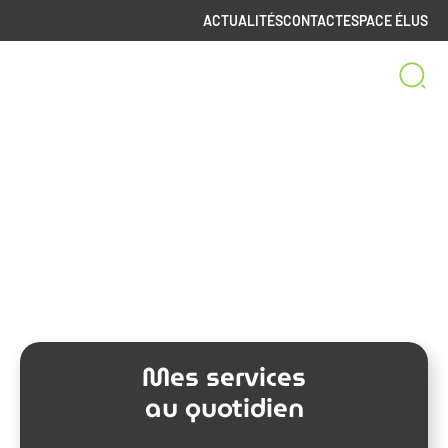
ACTUALITÉS
CONTACT
ESPACE ÉLUS
Bienvenue sur le site
de la Communauté de Communes
Spelunca-Liamone
Mes services
au quotidien