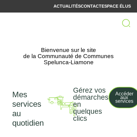
ACTUALITÉS
CONTACT
ESPACE ÉLUS
Bienvenue sur le site
de la Communauté de Communes
Spelunca-Liamone
Gérez vos
Mes
Accéder
démarches
aux
Taxe
Traitement
Transport
Déchets
services
services
en
de
des
quelques
séjour
eaux
au
usées
clics
quotidien