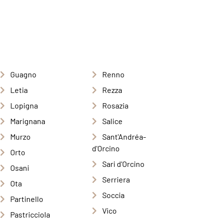
Guagno
Renno
Letia
Rezza
Lopigna
Rosazia
Marignana
Salice
Murzo
Sant'Andréa-
d'Orcino
Orto
Sari d'Orcino
Osani
Serriera
Ota
Soccia
Partinello
Vico
Pastricciola