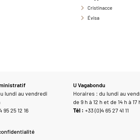
Cristinacce
Évisa
inistratif
U Vagabondu
du lundi au vendredi
Horaires : du lundi au vend
h
de 9 h à 12 h et de 14 h à 17 
4 95 25 12 16
Tél :
+33 (0)4 65 27 41 11
confidentialité