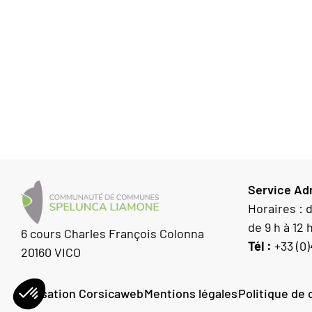
Service Adm
Horaires : 
de 9 h à 12 
6 cours Charles François Colonna
Tél :
+33 (0)
20160 VICO
Réalisation Corsicaweb
Mentions légales
Politique de 